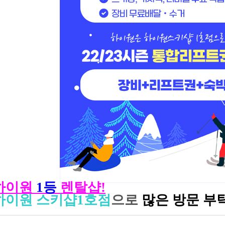
하이원
1등
렌탈샵!
하이원 스키샵1호점
으로
많은 방문 부