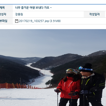
제목
너무 즐거운 여행 보내다 가요 ~
작성자
장용원
작성일자
부파일
20170219_103257.jpg (3.9 MB)