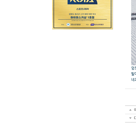
엄
탈
네